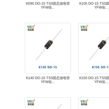
K090 DO-15 TSS固态放电管
K105 DO-15 T
YFW佑...
YFW佑...
K140 DO-15 TSS固态放电管
K150 DO-15 T
YFW佑...
YFW佑...