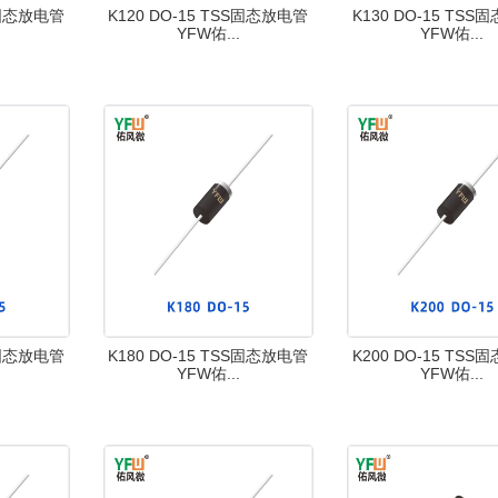
SS固态放电管
K120 DO-15 TSS固态放电管
K130 DO-15 TS
YFW佑...
YFW佑...
SS固态放电管
K180 DO-15 TSS固态放电管
K200 DO-15 TS
YFW佑...
YFW佑...