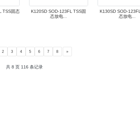
FL TSS固态
K120SD SOD-123FL TSS固
K130SD SOD-123F
态放电...
态放电...
2
3
4
5
6
7
8
»
共 8 页 116 条记录