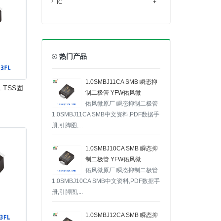
IC
+
热门产品
1.0SMBJ11CA SMB 瞬态抑
L TSS固
制二极管 YFW佑风微
佑风微原厂 瞬态抑制二极管
1.0SMBJ11CA SMB中文资料,PDF数据手
册,引脚图,...
1.0SMBJ10CA SMB 瞬态抑
制二极管 YFW佑风微
佑风微原厂 瞬态抑制二极管
1.0SMBJ10CA SMB中文资料,PDF数据手
册,引脚图,...
1.0SMBJ12CA SMB 瞬态抑