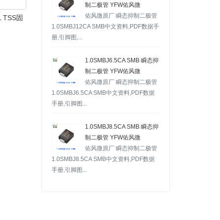
制二极管 YFW佑风微
佑风微原厂 瞬态抑制二极管
L TSS固
1.0SMBJ12CA SMB中文资料,PDF数据手
册,引脚图,...
1.0SMBJ6.5CA SMB 瞬态抑
制二极管 YFW佑风微
佑风微原厂 瞬态抑制二极管
1.0SMBJ6.5CA SMB中文资料,PDF数据
手册,引脚图...
1.0SMBJ8.5CA SMB 瞬态抑
制二极管 YFW佑风微
佑风微原厂 瞬态抑制二极管
1.0SMBJ8.5CA SMB中文资料,PDF数据
手册,引脚图...