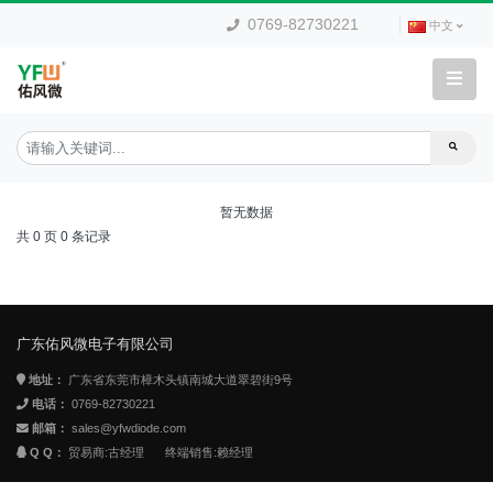
0769-82730221
中文
暂无数据
共 0 页 0 条记录
广东佑风微电子有限公司
地址：
广东省东莞市樟木头镇南城大道翠碧街9号
电话：
0769-82730221
邮箱：
sales@yfwdiode.com
Q Q：
贸易商:古经理
终端销售:赖经理