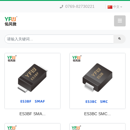
0769-82730221
中文
ES3BF SMA...
ES3BC SMC...