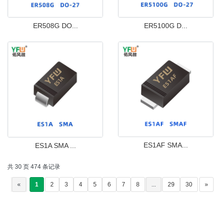
ER508G DO...
ER5100G D...
ES1AF SMA...
ES1A SMA ...
共 30 页 474 条记录
«
1
2
3
4
5
6
7
8
...
29
30
»