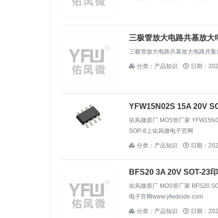
三极管放大电路共基放大电
三极管放大电路共基放大电路共集放
分类：产品知识
日期：2026
YFW15N02S 15A 20V S
佑风微原厂 MOS管厂家 YFW15N0
SOP-8上佑风微电子官网
分类：产品知识
日期：2025
BFS20 3A 20V SOT-2
佑风微原厂 MOS管厂家 BFS20 S
电子官网www.yfwdiode.com
分类：产品知识
日期：2025