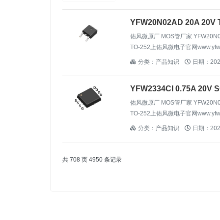
YFW20N02AD 20A 20V 
佑风微原厂 MOS管厂家 YFW20N0
TO-252上佑风微电子官网www.yfwd
分类：产品知识
日期：2025
YFW2334CI 0.75A 20V 
佑风微原厂 MOS管厂家 YFW20N0
TO-252上佑风微电子官网www.yfwd
分类：产品知识
日期：2025
共 708 页 4950 条记录