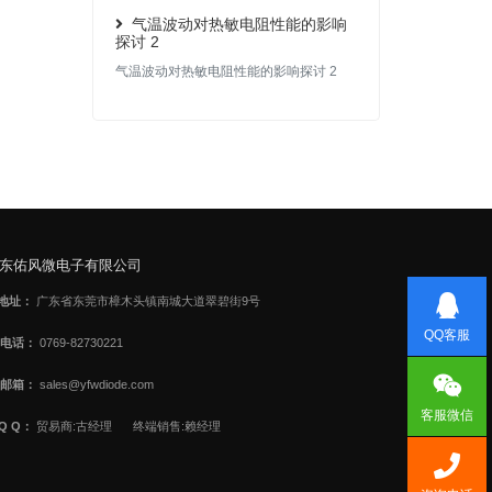
气温波动对热敏电阻性能的影响
探讨 2
气温波动对热敏电阻性能的影响探讨 2
东佑风微电子有限公司
地址：
广东省东莞市樟木头镇南城大道翠碧街9号
QQ客服
电话：
0769-82730221
邮箱：
sales@yfwdiode.com
客服微信
Q Q：
贸易商:古经理
终端销售:赖经理