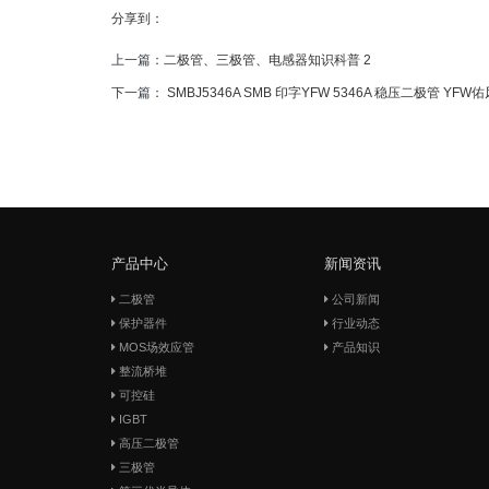
分享到：
上一篇：
二极管、三极管、电感器知识科普 2
下一篇：
SMBJ5346A SMB 印字YFW 5346A 稳压二极管 YF
产品中心
新闻资讯
二极管
公司新闻
保护器件
行业动态
MOS场效应管
产品知识
整流桥堆
可控硅
IGBT
高压二极管
三极管